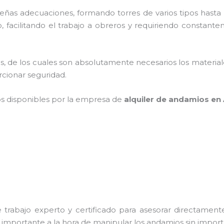
as adecuaciones, formando torres de varios tipos hasta p
 facilitando el trabajo a obreros y requiriendo constante
cios, de los cuales son absolutamente necesarios los materi
orcionar seguridad.
os disponibles por la empresa de
alquiler de andamios en
trabajo experto y certificado para asesorar directamente 
s importante a la hora de manipular los andamios sin importa