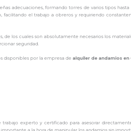
as adecuaciones, formando torres de varios tipos hasta p
 facilitando el trabajo a obreros y requiriendo constante
cios, de los cuales son absolutamente necesarios los materi
orcionar seguridad.
os disponibles por la empresa de
alquiler de andamios en
trabajo experto y certificado para asesorar directamente 
s importante a la hora de manipular los andamios sin importa