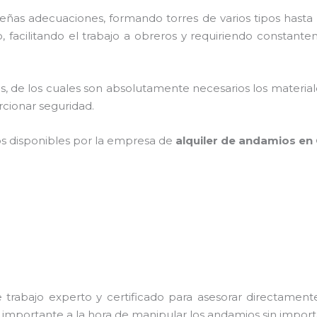
as adecuaciones, formando torres de varios tipos hasta p
 facilitando el trabajo a obreros y requiriendo constante
cios, de los cuales son absolutamente necesarios los materi
orcionar seguridad.
os disponibles por la empresa de
alquiler de andamios en 
trabajo experto y certificado para asesorar directamente 
s importante a la hora de manipular los andamios sin importa