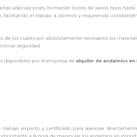
as adecuaciones, formando torres de varios tipos hasta p
 facilitando el trabajo a obreros y requiriendo constante
cios, de los cuales son absolutamente necesarios los materi
orcionar seguridad.
os disponibles por la empresa de
alquiler de andamios en
trabajo experto y certificado para asesorar directamente 
s importante a la hora de manipular los andamios sin importa