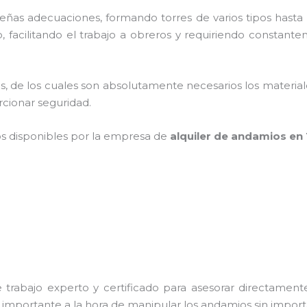
as adecuaciones, formando torres de varios tipos hasta p
 facilitando el trabajo a obreros y requiriendo constante
cios, de los cuales son absolutamente necesarios los materi
orcionar seguridad.
os disponibles por la empresa de
alquiler de andamios en 
trabajo experto y certificado para asesorar directamente 
s importante a la hora de manipular los andamios sin importa