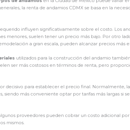
erpos de andamios
en la Ciudad de México puede variar en 
nerales, la renta de andamios CDMX se basa en la necesida
equerido influyen significativamente sobre el costo. Los a
es menores, suelen tener un precio más bajo. Por otro la
remodelación a gran escala, pueden alcanzar precios más e
eriales
utilizados para la construcción del andamio tambié
suelen ser más costosos en términos de renta, pero proporc
or decisivo para establecer el precio final. Normalmente,
, siendo más conveniente optar por tarifas más largas si s
lgunos proveedores pueden cobrar un costo adicional por l
 los mismos.