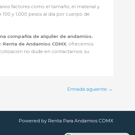
rios factores como el tamaño, el material y
e 100 y 1,000 pesos al día por cuerpo de
una compañía de alquiler de andamios.
En
Renta de Andamios CDMX
, ofrecemos
o cotización no dude en contactarnos: su
Entrada siguiente
→
Powered by Renta Para Andamios CDMX