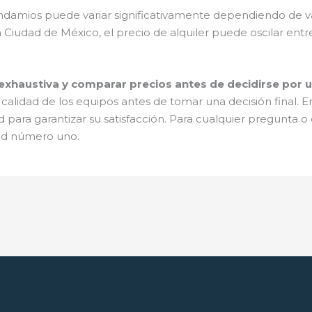
andamios puede variar significativamente dependiendo de va
a Ciudad de México, el precio de alquiler puede oscilar entr
exhaustiva y comparar precios antes de decidirse por 
a calidad de los equipos antes de tomar una decisión final. 
ad para garantizar su satisfacción. Para cualquier pregunta 
dad número uno.