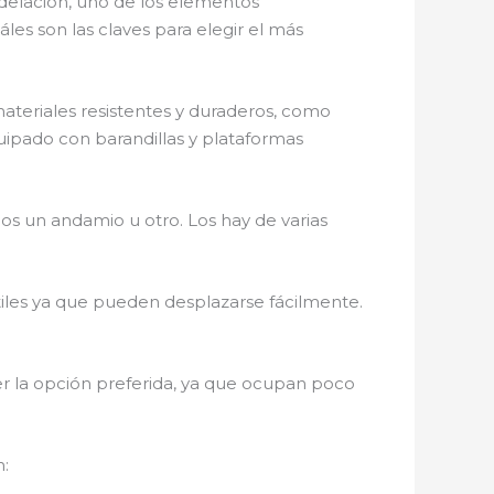
odelación, uno de los elementos
es son las claves para elegir el más
ateriales resistentes y duraderos, como
ipado con barandillas y plataformas
s un andamio u otro. Los hay de varias
átiles ya que pueden desplazarse fácilmente.
ser la opción preferida, ya que ocupan poco
n: