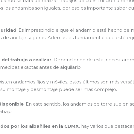
uando se trata de realizar trabajos de construcción o rem
los andamios son iguales, por eso es importante saber cuál
guridad
. Es imprescindible que el andamio esté hecho de m
s de anclaje seguros. Además, es fundamental que esté equ
a del trabajo a realizar
. Dependiendo de esta, necesitaremo
 medidas exactas antes de alquilarlo.
xisten andamios fijos y móviles, estos últimos son más vers
 su montaje y desmontaje puede ser más complejo.
disponible
. En este sentido, los andamios de torre suelen 
abajo.
dos por los albañiles en la CDMX,
hay varios que destaca