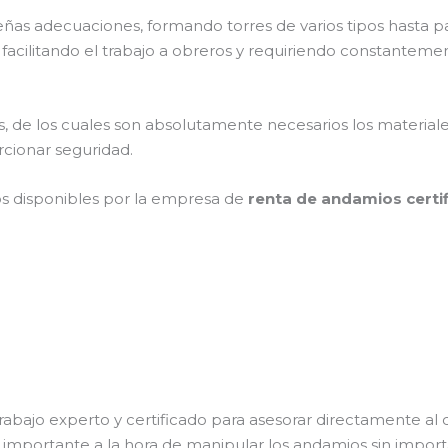
s adecuaciones, formando torres de varios tipos hasta pas
acilitando el trabajo a obreros y requiriendo constantemen
cios, de los cuales son absolutamente necesarios los materia
orcionar seguridad.
os disponibles por la empresa de
renta de andamios certi
abajo experto y certificado para asesorar directamente al c
s importante a la hora de manipular los andamios sin importa