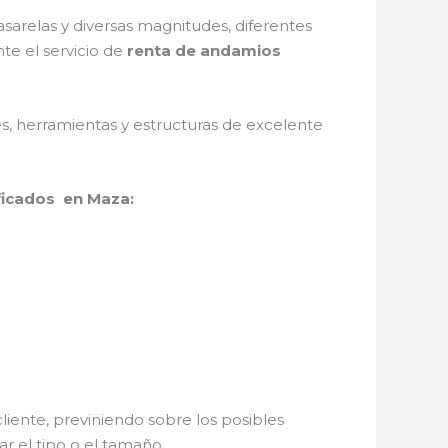
arelas y diversas magnitudes, diferentes
te el servicio de
renta de andamios
les, herramientas y estructuras de excelente
ficados en Maza:
liente, previniendo sobre los posibles
r el tipo o el tamaño.