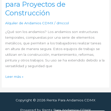
para Proyectos de
Construcción
Alquiler de Andamios CDMX
/
dmccol
¿Qué son los andamios? Los andamios son estructuras
temporales, compuestas por una serie de elementos
metálicos, que permiten a los trabajadores realizar tareas
en altura de manera segura. Estos equipos de trabajo se
utilizan en la construcción, mantenimiento, reformas,
pintura y otros trabajos. Su uso se ha extendido debido a la
versatilidad y seguridad que
Soluciones
Leer más »
para
la
Renta
de
Copyright © 2026 Renta Para Andamios CDMX
Andamios
Powered by Renta Para Andamios CDMX
en