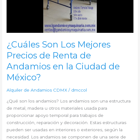
¿Cuáles Son Los Mejores
Precios de Renta de
Andamios en la Ciudad de
México?
Alquiler de Andamios CDMX
/
dmccol
¿Qué son los andamios? Los andamios son una estructura
de metal, madera u otros materiales usada para
proporcionar apoyo temporal para trabajos de
construcción, reparación y decoración. Estas estructuras
pueden ser usadas en interiores o exteriores, según la
necesidad. Los andamios se componen de una serie de