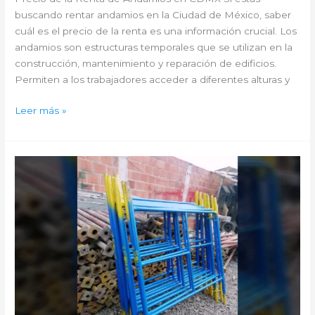
buscando rentar andamios en la Ciudad de México, saber
cuál es el precio de la renta es una información crucial. Los
andamios son estructuras temporales que se utilizan en la
construcción, mantenimiento y reparación de edificios.
Permiten a los trabajadores acceder a diferentes alturas y
Ahorra
Leer más »
hasta
un
20%
en
la
renta
de
andamios
en
CDMX:
conoce
los