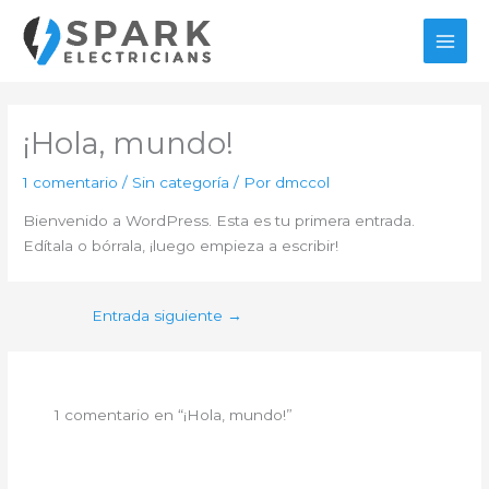
Ir
al
MAI
contenido
MEN
¡Hola, mundo!
1 comentario
/
Sin categoría
/ Por
dmccol
Bienvenido a WordPress. Esta es tu primera entrada.
Edítala o bórrala, ¡luego empieza a escribir!
Entrada siguiente
→
1 comentario en “¡Hola, mundo!”